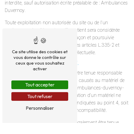
interdite, sauf autorisation écrite préalable de : Ambulances
Duvernoy.
Toute exploitation non autorisée du site ou de l’un
quelconque des éléments qu’il contient sera considérée
comme constitutive d’une contrefaçon et poursuivie
conformément aux dispositions des articles L.335-2 et
Ce site utilise des cookies et
suivants du Code de Propriété Intellectuelle.
vous donne le contrôle sur
ceux que vous souhaitez
6. LIMITATIONS DE RESPONSABILITÉ.
activer
Ambulances Duvernoy ne pourra être tenue responsable
des dommages directs et indirects causés au matériel de
Tout accepter
l’utilisateur, lors de l’accès au site ambulances-duvernoy-
troyes.fr, et résultant soit de l’utilisation d’un matériel ne
Tout refuser
répondant pas aux spécifications indiquées au point 4, soit
Personnaliser
de l’apparition d’un bug ou d’une incompatibilité.
Ambulances Duvernoy ne pourra également être tenue
responsable des dommages indirects (tels par exemple