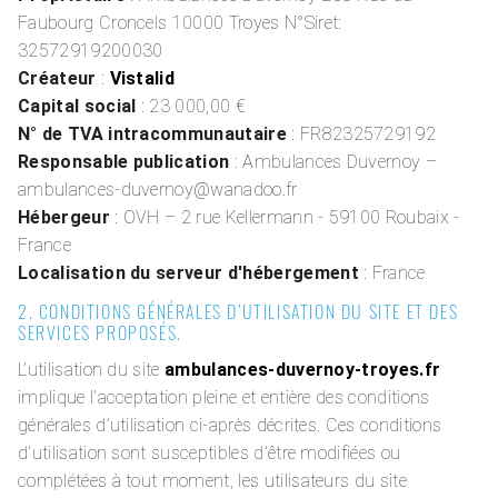
Faubourg Croncels 10000 Troyes N°Siret:
32572919200030
Créateur
:
Vistalid
Capital social
: 23 000,00 €
N° de TVA intracommunautaire
: FR82325729192
Responsable publication
: Ambulances Duvernoy –
ambulances-duvernoy@wanadoo.fr
Hébergeur
: OVH – 2 rue Kellermann - 59100 Roubaix -
France
Localisation du serveur d'hébergement
: France
2. CONDITIONS GÉNÉRALES D’UTILISATION DU SITE ET DES
SERVICES PROPOSÉS.
L’utilisation du site
ambulances-duvernoy-troyes.fr
implique l’acceptation pleine et entière des conditions
générales d’utilisation ci-après décrites. Ces conditions
d’utilisation sont susceptibles d’être modifiées ou
complétées à tout moment, les utilisateurs du site