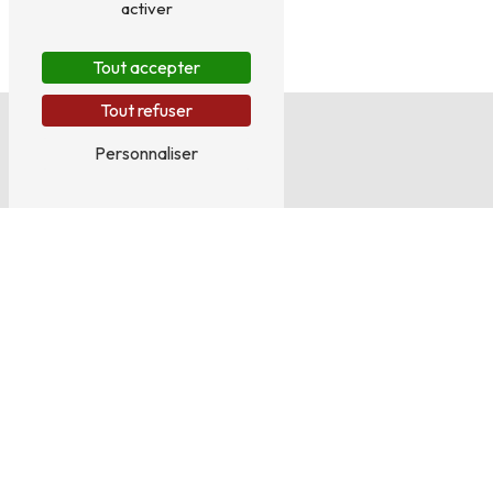
activer
Tout accepter
Tout refuser
Personnaliser
Adresse
258 Bis Rue du Faubourg Croncels
10000 Troyes
Téléphone