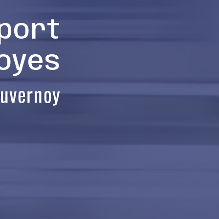
port
royes
uvernoy