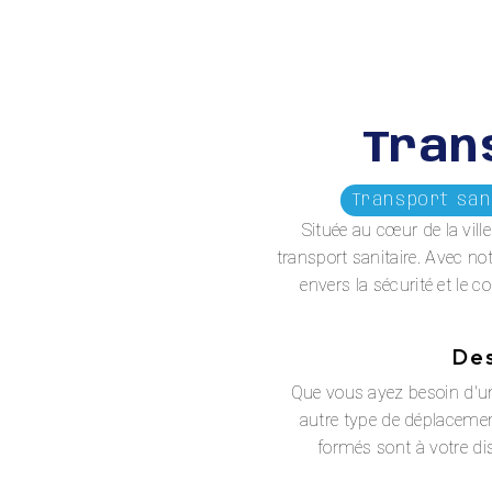
Tran
Transport sani
Située au cœur de la vil
transport sanitaire. Avec no
envers la sécurité et le
Des
Que vous ayez besoin d'un
autre type de déplaceme
formés sont à votre di