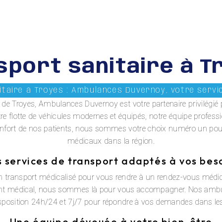
sport sanitaire à T
taire à Troyes : Ambulances Duvernoy, votre servi
le de Troyes, Ambulances Duvernoy est votre partenaire privilégié
tre flotte de véhicules modernes et équipés, notre équipe profes
 confort de nos patients, nous sommes votre choix numéro un p
médicaux dans la région.
 services de transport adaptés à vos bes
 transport médicalisé pour vous rendre à un rendez-vous médical,
nt médical, nous sommes là pour vous accompagner. Nos ambu
sposition 24h/24 et 7j/7 pour répondre à vos demandes dans les
Une équipe dévouée à votre bien-être