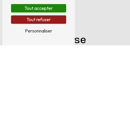
Tout accepter
Tout refuser
Personnaliser
Adresse
258 Bis Rue du Faubourg Croncels
10000 Troyes
Téléphone
03 25 75 04 05