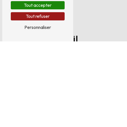
Tout accepter
Tout refuser
Personnaliser
E-mail
ambulances-duvernoy@wanadoo.fr
N'hésitez pas à nous
contacter