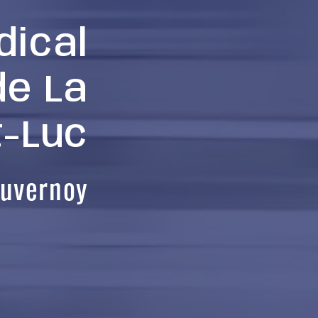
ical
de La
t-Luc
uvernoy